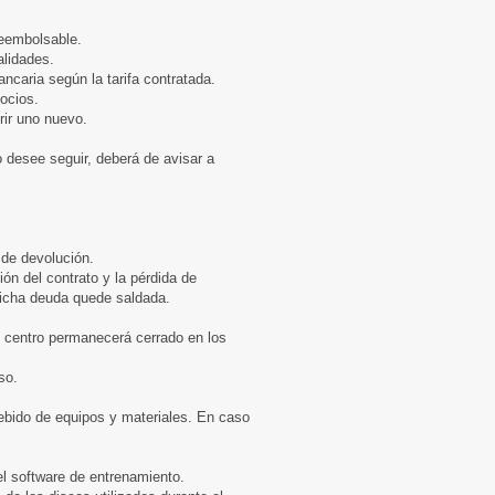
 reembolsable.
alidades.
ncaria según la tarifa contratada.
ocios.
rir uno nuevo.
 desee seguir, deberá de avisar a
 de devolución.
ón del contrato y la pérdida de
dicha deuda quede saldada.
l centro permanecerá cerrado en los
so.
debido de equipos y materiales. En caso
el software de entrenamiento.