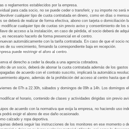
mas o reglamentos establecidos por la empresa.
ndividual para cada socio, no se puede ceder o transferir, y su importe no será
devolver cualquier tipo de cuota contratada en dinero, como en días o mensu
 se deberá de realizar de forma efectiva, abono con tarjeta o domiciliación ba
modificar cualquier tipo de cuotas sin previo aviso y consentimiento de los s
 llave de acceso a la instalación, en caso de pérdida, el socio deberá de adqui
s, es necesario hacerlo de forma presencial en el centro.
enuevan automáticamente con la tarifa contratada. En caso de que el socio no
tes de su vencimiento, firmando la correspondiente baja en recepción.
presa puede restringir el aforo al centro.
erva el derecho a ceder la deuda a una agencia cobradora.
lto de un socio, deberá de abonar la cuota contratada además de los gastos
pagadas de acuerdo con el contrato suscrito, implicará la automática resoluci
querimiento alguno, además de la prohibición del acceso al centro hasta que 
 a viernes de 07h a 22.30h, sábados y domingos de 09h a 14h. Los domingos e
dificar el horario, contenido de clases y actividades dirigidas sin previo avi
equipos de acuerdo con la normativa que exija la empresa, no haciendo uso in
a podrá exigir el abono de ese daño ocasionado.
como calzado y ropa deportiva.
máquinas deberá seguir las instrucciones de los monitores en ese momento o d