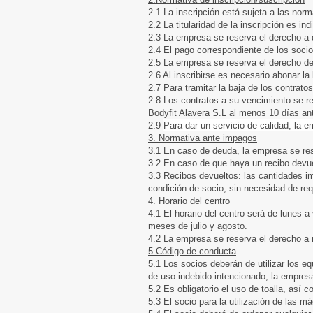
2.1 La inscripción está sujeta a las nor
2.2 La titularidad de la inscripción es i
2.3 La empresa se reserva el derecho a 
2.4 El pago correspondiente de los socios
2.5 La empresa se reserva el derecho de 
2.6 Al inscribirse es necesario abonar la
2.7 Para tramitar la baja de los contrato
2.8 Los contratos a su vencimiento se r
Bodyfit Alavera S.L al menos 10 días an
2.9
Para dar un servicio de calidad, la em
3. Normativa ante impagos
3.1 En caso de deuda, la empresa se res
3.2 En caso de que haya un recibo devue
3.3 Recibos devueltos: las cantidades im
condición de socio, sin necesidad de re
4. Horario del centro
4.1 El horario del centro será de lunes
meses de julio y agosto.
4.2 La empresa se reserva el derecho a mo
5.Código de conducta
5.1 Los socios deberán de utilizar los 
de uso indebido intencionado, la empres
5.2 Es obligatorio el uso de toalla, así 
5.3 El socio para la utilización de las 