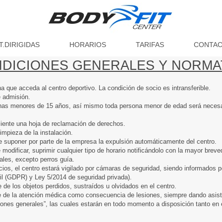
T.DIRIGIDAS
HORARIOS
TARIFAS
CONTA
DICIONES GENERALES Y NORMA
 que acceda al centro deportivo. La condición de socio es intransferible.
e admisión.
sonas menores de 15 años, así mismo toda persona menor de edad será necesa
liente una hoja de reclamación de derechos.
impieza de la instalación.
de suponer por parte de la empresa la expulsión automáticamente del centro.
modificar, suprimir cualquier tipo de horario notificándolo con la mayor breve
ales, excepto perros guía.
ocios, el centro estará vigilado por cámaras de seguridad, siendo informados p
l (GDPR) y Ley 5/2014 de seguridad privada).
de los objetos perdidos, sustraídos u olvidados en el centro.
 de la atención médica como consecuencia de lesiones, siempre dando asiste
iones generales”, las cuales estarán en todo momento a disposición tanto en 