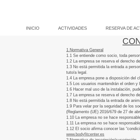
INICIO
ACTIVIDADES
RESERVA DE AC
CON
1.Normativa General
1.1 Se entiende como socio, toda persona
1.2 La empresa se reserva el derecho d
1.3 No está permitida la entrada a per
tuto/a legal.
1.4 La empresa pone a disposición del c
1.5 Los usuarios mantendrán el orden y l
1.6 Hacer mal uso de la instalación, pu
1.7 La empresa se reserva el derecho de 
1.8 No está permitida la entrada de anim
1.9 Para velar por la seguridad de los s
(Reglamento (UE) 2016/679 de 27 de abri
1.10 La empresa no se hace responsable 
1.11 La empresa no se hace responsable
1.12 El socio afirma conocer las “condic
www.bodyfitcenter.es
2.Normativa de inscripción/suscripción